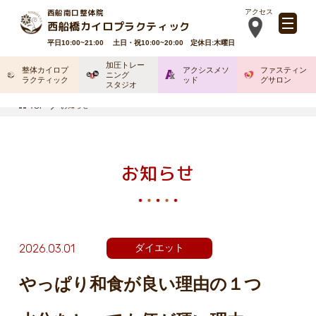
西船南口整体院
アクセス
西船橋カイロプラクティック
平日10:00~21:00 土日・祝10:00~20:00 定休日:木曜日
加圧トレー
整体カイロプ
アクシスメソ
ファスティン
ニング
ラクティック
ッド
グサロン
スタジオ
お知らせ
TOP
お知らせ
2026.03.01
ダイエット
やっぱり和食が良い理由の１つ