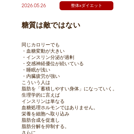
2026.05.26
整体xダイエット
糖質は敵ではない
同じカロリーでも
・血糖変動が大きい
・インスリン分泌が過剰
・交感神経優位が続いている
・睡眠が浅い
・内臓疲労が強い
こういう人は
脂肪を「蓄積しやすい身体」になっていく。
生理学的に言えば
インスリンは単なる
血糖処理ホルモンではありません。
栄養を細胞へ取り込み
脂肪合成を促進し
脂肪分解を抑制する。
さらに