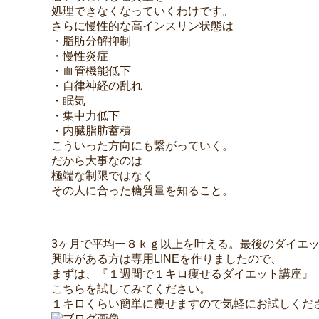
処理できなくなっていくわけです。
さらに慢性的な高インスリン状態は
・脂肪分解抑制
・慢性炎症
・血管機能低下
・自律神経の乱れ
・眠気
・集中力低下
・内臓脂肪蓄積
こういった方向にも繋がっていく。
だから大事なのは
極端な制限ではなく
その人に合った糖質量を知ること。
3ヶ月で平均ー８ｋｇ以上を叶える。最後のダイエ
興味がある方は専用LINEを作りましたので、
まずは、『１週間で１キロ痩せるダイエット講座』
こちらを試してみてください。
１キロくらい簡単に痩せますので気軽にお試しくだ