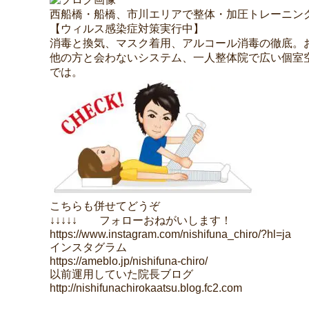
西船橋・船橋、市川エリアで整体・加圧トレーニン
【ウィルス感染症対策実行中】
消毒と換気、マスク着用、アルコール消毒の徹底。
他の方と会わないシステム、一人整体院で広い個室
では。
こちらも併せてどうぞ
↓↓↓↓↓ フォローおねがいします！
https://www.instagram.com/nishifuna_chiro/?hl=ja
インスタグラム
https://ameblo.jp/nishifuna-chiro/
以前運用していた院長ブログ
http://nishifunachirokaatsu.blog.fc2.com