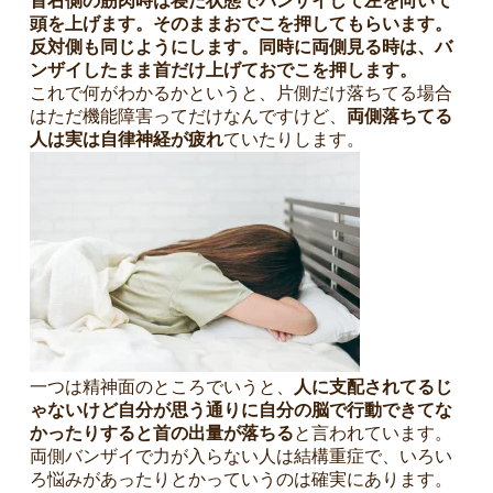
首右側の筋肉時は寝た状態でバンザイして左を向いて
頭を上げます。そのままおでこを押してもらいます。
反対側も同じようにします。同時に両側見る時は、バ
ンザイしたまま首だけ上げておでこを押します。
これで何がわかるかというと、片側だけ落ちてる場合
はただ機能障害ってだけなんですけど、
両側落ちてる
人は実は自律神経が疲れ
ていたりします。
0
4
3
一つは精神面のところでいうと、
人に支配されてるじ
ゃないけど自分が思う通りに自分の脳で行動できてな
かったりすると首の出量が落ちる
と言われています。
両側バンザイで力が入らない人は結構重症で、いろい
ろ悩みがあったりとかっていうのは確実にあります。