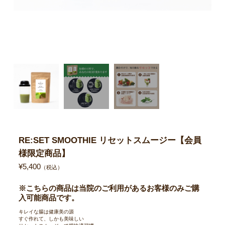
0
RE:SET SMOOTHIE リセットスムージー【会員
4
様限定商品】
3
¥5,400
（税込）
※こちらの商品は当院のご利用があるお客様のみご購
入可能商品です。
キレイな腸は健康美の源
すぐ作れて、しかも美味しい