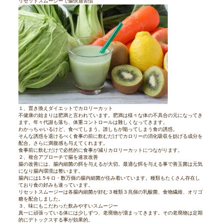
リセットスムージーで腸快適習慣
１、置き換えダイエットでカロリーカット
不健康の始まりは肥満と言われています。肥満は様々な体の不具合の元になってき
ます。年々代謝も落ち、体重コントロールは難しくなってきます。
わかっちゃいるけど、食べてしまう。誰しもが陥ってしまう食の誘惑。
そんな誘惑を退けるべく食事の前に飲むだけでカロリーの消化吸収を妨げる成分を
配合。さらに満腹感も与えてくれます。
食事前に飲むだけで必然的に食事が減りカロリーカットにつながります。
２、複合アプローチで腸を速攻改善
腸の改善には、腸内細菌の餌を与えるが大切。最適な餌を与える事で善玉菌は元気
になり腸内環境は整います。
腸内には1.5キロ・数万個の腸内細菌が住み着いています。種類もたくさん存在し
ており食の好みも違っています。
リセットスムージーは各腸内細菌が好む３種類３兆個の乳酸菌、食物繊維、オリゴ
糖を配合しました。
３、味にもこだわった飲みやすいスムージー
真一に頑張っている体には少しずつ、老廃物が溜まってきます。その老廃物は定期
的にデトックスする事が効果的。