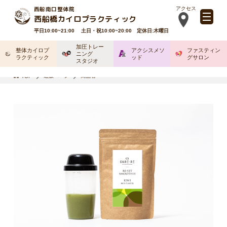
西船南口整体院
アクセス
西船橋カイロプラクティック
平日10:00~21:00 土日・祝10:00~20:00 定休日:木曜日
加圧トレー
整体カイロプ
アクシスメソ
ファスティン
ニング
ラクティック
ッド
グサロン
スタジオ
通販ページ
商品名
TOP