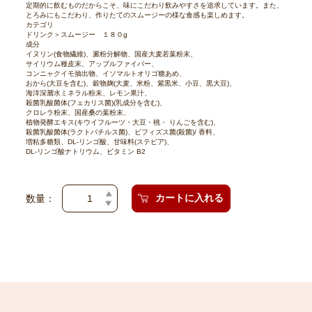
定期的に飲むものだからこそ、味にこだわり飲みやすさを追求しています。また、
とろみにもこだわり、作りたてのスムージーの様な食感も楽しめます。
カテゴリ
ドリンク＞スムージー １８０g
成分
イヌリン(食物繊維)、澱粉分解物、国産大麦若葉粉末、
サイリウム種皮末、アップルファイバー、
コンニャクイモ抽出物、イソマルトオリゴ糖あめ、
おから(大豆を含む)、穀物麹(大麦、米粉、紫黒米、小豆、黒大豆)、
海洋深層水ミネラル粉末、レモン果汁、
殺菌乳酸菌体(フェカリス菌)(乳成分を含む)、
クロレラ粉末、国産桑の葉粉末、
植物発酵エキス(キウイフルーツ・大豆・桃・ りんごを含む)、
殺菌乳酸菌体(ラクトバチルス菌)、ビフィズス菌(殺菌)/ 香料、
増粘多糖類、DL-リンゴ酸、甘味料(ステビア)、
DL-リンゴ酸ナトリウム、ビタミン B2
カートに入れる
数量：