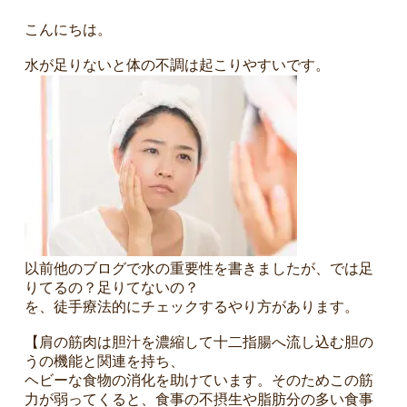
こんにちは。
水が足りないと体の不調は起こりやすいです。
0
以前他のブログで水の重要性を書きましたが、では足
4
りてるの？足りてないの？
3
を、徒手療法的にチェックするやり方があります。
【肩の筋肉は胆汁を濃縮して十二指腸へ流し込む胆の
うの機能と関連を持ち、
ヘビーな食物の消化を助けています。そのためこの筋
力が弱ってくると、食事の不摂生や脂肪分の多い食事