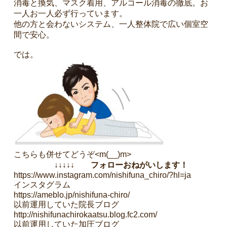
消毒と換気、マスク着用、アルコール消毒の徹底。お
一人お一人必ず行っています。
他の方と会わないシステム、一人整体院で広い個室空
間で安心。
では。
こちらも併せてどうぞ<m(__)m>
↓↓↓↓↓ フォローおねがいします！
https://www.instagram.com/nishifuna_chiro/?hl=ja
インスタグラム
https://ameblo.jp/nishifuna-chiro/
以前運用していた院長ブログ
http://nishifunachirokaatsu.blog.fc2.com/
以前運用していた加圧ブログ