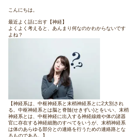
こんにちは。
最近よく話に出す【神経】
よくよく考えると、あんまり何なのかわからないです
よね？
4
【神経系は、
中枢神経
系と
末梢神経系
とに2大別され
る。中枢神経系とは脳と
脊髄
(せきずい)とをいい、
末梢
神経
系とは、中枢神経に出入する神経
線維
や体の諸器
官に存在する神経細胞のすべてをいうが、末梢神経系
は体のあらゆる部分との連絡を行うための連絡路とな
るものである。】