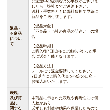
配送途中の破損などの事故がございま
したら、弊社までご連絡下さい。
送料・手数料ともに弊社負担で早急に
新品をご送付致します。
【返品対象】
返品・
「不良品・当社の商品の間違い」の場
不良品
合
につい
て
【返品時期】
ご購入後7日以内にご連絡があった場
合に返金可能となります。
【返品方法】
メールにて返金要請してください。
7日以内にご購入代金を指定の口座へ
お振込みいたします。
表現、
及び商
本商品に示された表現や再現性には個
品に
人差があり、
関する
必ずしも利益や効果を保証したもので