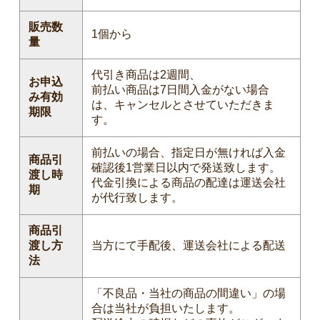
販売数
1個から
量
代引き商品は2週間、
お申込
前払い商品は7日間入金がない場合
み有効
は、キャンセルとさせていただきま
期限
す。
前払いの場合、指定日が無ければ入金
商品引
確認後1営業日以内で発送致します。
渡し時
代金引換による商品の配達は運送会社
期
が代行致します。
商品引
渡し方
当方にて手配後、運送会社による配送
法
「不良品・当社の商品の間違い」の場
合は当社が負担いたします。